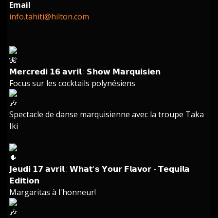
Email
info.tahiti@hilton.com
𝗠𝗲𝗿𝗰𝗿𝗲𝗱𝗶 𝟭𝟲 𝗮𝘃𝗿𝗶𝗹 : 𝗦𝗵𝗼𝘄 𝗠𝗮𝗿𝗾𝘂𝗶𝘀𝗶𝗲𝗻
Focus sur les cocktails polynésiens
Spectacle de danse marquisienne avec la troupe Taka
Iki
𝗝𝗲𝘂𝗱𝗶 𝟭𝟳 𝗮𝘃𝗿𝗶𝗹 : 𝗪𝗵𝗮𝘁'𝘀 𝗬𝗼𝘂𝗿 𝗙𝗹𝗮𝘃𝗼𝗿 - 𝗧𝗲𝗾𝘂𝗶𝗹𝗮
𝗘𝗱𝗶𝘁𝗶𝗼𝗻
Margaritas à l'honneur!