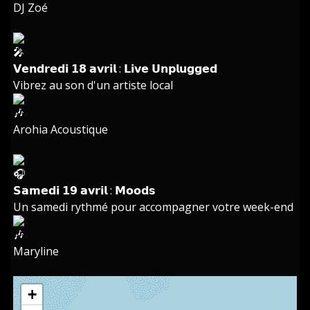
DJ Zoé
𝗩𝗲𝗻𝗱𝗿𝗲𝗱𝗶 𝟭𝟴 𝗮𝘃𝗿𝗶𝗹 : 𝗟𝗶𝘃𝗲 𝗨𝗻𝗽𝗹𝘂𝗴𝗴𝗲𝗱
Vibrez au son d'un artiste local
Arohia Acoustique
𝗦𝗮𝗺𝗲𝗱𝗶 𝟭𝟵 𝗮𝘃𝗿𝗶𝗹 : 𝗠𝗼𝗼𝗱𝘀
Un samedi rythmé pour accompagner votre week-end
Maryline
+