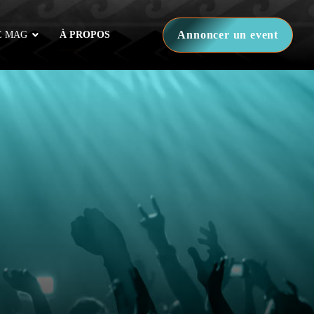
Annoncer un event
E MAG
À PROPOS