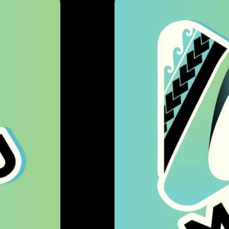
IMPRIMEUR
STP MULTIPRESS
ZI DE LA PUNARUU
BP600 - 98713 PAPEET