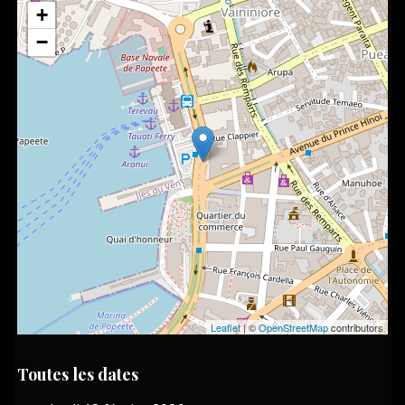
+
−
Leaflet
| ©
OpenStreetMap
contributors
Toutes les dates