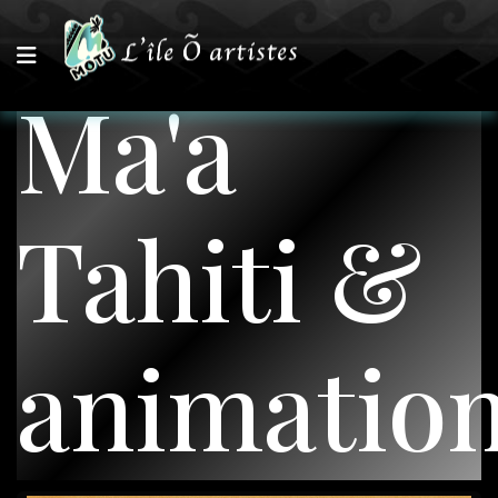
Ma'a
Tahiti &
animatio