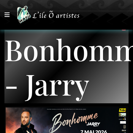
Bonhom
- Jarry