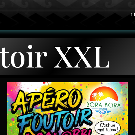
L
toir XXL