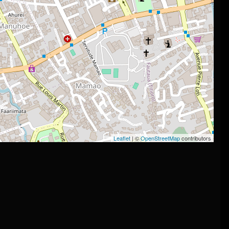
Leaflet
| ©
OpenStreetMap
contributors