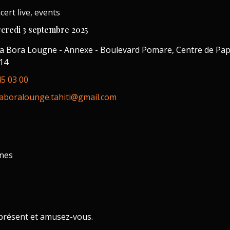
cert live, events
credi 3 septembre 2025
a Bora Lougne - Annexe - Boulevard Pomare, Centre de Papee
14
45 03 00
aboralounge.tahiti@gmail.com
ines
à présent et amusez-vous.