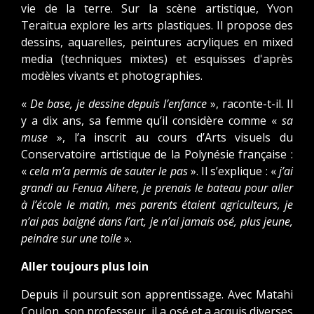
vie de la terre. Sur la scène artistique, Yvon
Teraitua explore les arts plastiques. Il propose des
dessins, aquarelles, peintures acryliques en mixed
media (techniques mixtes) et esquisses d'après
modèles vivants et photographies.
«
De base, je dessine depuis l’enfance
», raconte-t-il. Il
y a dix ans, sa femme qu’il considère comme «
sa
muse
», l’a inscrit au cours d’Arts visuels du
Conservatoire artistique de la Polynésie française :
«
cela m’a permis de sauter le pas
». Il s’explique : «
j’ai
grandi au Fenua Aihere, je prenais le bateau pour aller
à l’école le matin, mes parents étaient agriculteurs, je
n’ai pas baigné dans l’art, je n’ai jamais osé, plus jeune,
peindre sur une toile
».
Aller toujours plus loin
Depuis il poursuit son apprentissage. Avec Matahi
Coulon, son professeur, il a osé et a acquis diverses