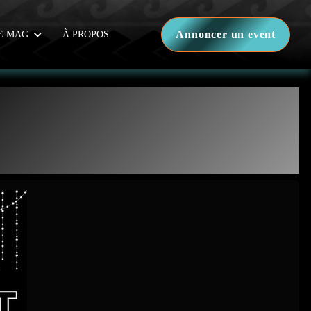
Annoncer un event
E MAG
À PROPOS