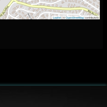
Leaflet
| ©
OpenStreetMap
contributors