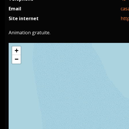
Email
cas
Site internet
htt
Animation gratuite.
+
−