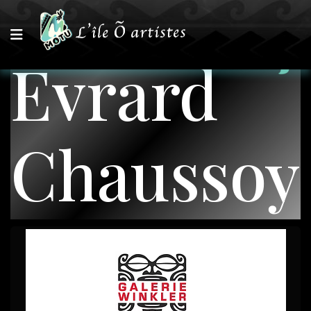
Evrard
Chaussoy