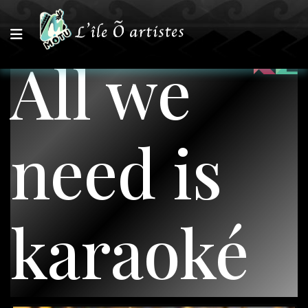
All we
need is
karaoké